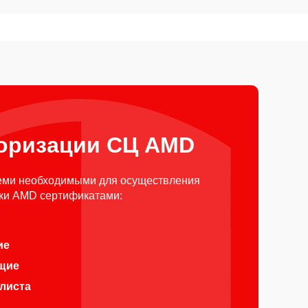
оризации СЦ AMD
еми необходимыми для осуществления
ки AMD сертификатами:
ие
щие
алиста