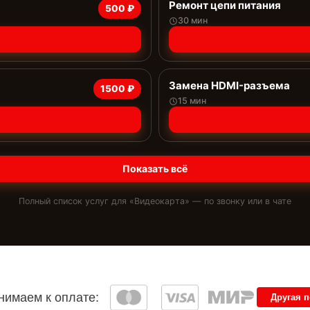
Ремонт цепи питания
500 ₽
30 мин
Замена HDMI-разъема
1500 ₽
15 мин
Показать всё
Полный список услуг для «
Видеокарта
» — по звонку или в чате
имаем к оплате:
Другая 